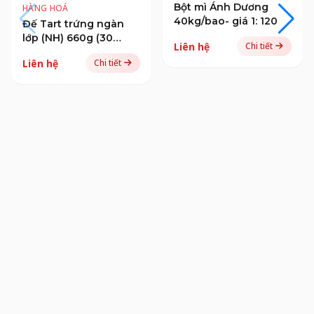
Bột mì Ánh Dương
HÀNG HOÁ
40kg/bao- giá 1: 120
Đế Tart trứng ngàn
lớp (NH) 660g (30
Liên hệ
Chi tiết
đế/gói. 24 gói/T) _TRỮ
Liên hệ
Chi tiết
ĐÔNG - G1 20