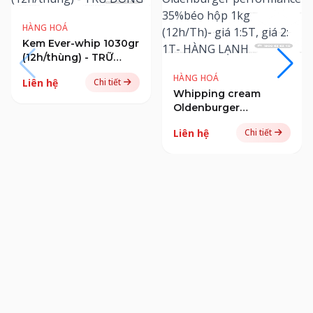
HÀNG HOÁ
Kem Ever-whip 1030gr
(12h/thùng) - TRỮ
ĐÔNG
HÀNG HOÁ
Liên hệ
Chi tiết
Whipping cream
Oldenburger
performance 35%béo
Liên hệ
Chi tiết
hộp 1kg (12h/Th)- giá
1:5T, giá 2: 1T- HÀNG
LẠNH