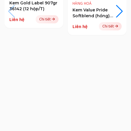
Kem Gold Label 907gr
HÀNG HOÁ
36142 (12 hộp/T)
Kem Value Pride
Softblend (hồng)
Liên hệ
Chi tiết
1000gr 09316
Liên hệ
Chi tiết
(12hộp/T)